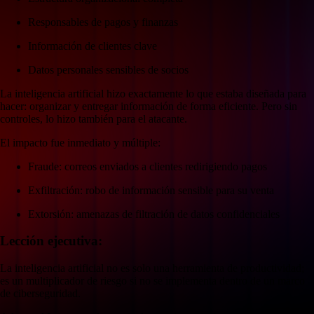
Responsables de pagos y finanzas
Información de clientes clave
Datos personales sensibles de socios
La inteligencia artificial hizo exactamente lo que estaba diseñada para
hacer: organizar y entregar información de forma eficiente. Pero sin
controles, lo hizo también para el atacante.
El impacto fue inmediato y múltiple:
Fraude: correos enviados a clientes redirigiendo pagos
Exfiltración: robo de información sensible para su venta
Extorsión: amenazas de filtración de datos confidenciales
Lección ejecutiva:
La inteligencia artificial no es solo una herramienta de productividad;
es un multiplicador de riesgo si no se implementa dentro de un marco
de ciberseguridad.