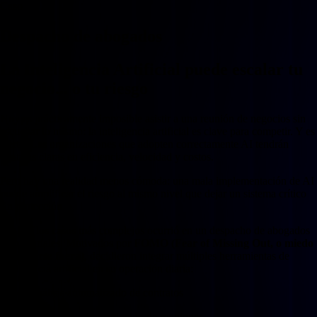
Caso
Despacho de abogados
La Inteligencia Artificial puede escalar tu
negocio... o tu riesgo
Hoy es prácticamente imposible asistir a una reunión de negocios sin
escuchar lo mismo: la inteligencia artificial es clave para competir. Y es
cierto. Las organizaciones que adopten correctamente AI tendrán
ventajas claras en eficiencia, velocidad y costos.
Pero hay una realidad menos cómoda: una mala implementación de AI
puede amplificar el riesgo al mismo nivel que dejar un sistema crítico
sin protección.
Uno de los casos más complejos ocurrió en un despacho de abogados
empresariales. Motivados por
FOMO (Fear of Missing Out, o miedo
a quedarse fuera)
, decidieron integrar múltiples herramientas de
inteligencia artificial en su operación diaria:
Análisis automatizado de contratos
Grabación y transcripción de reuniones