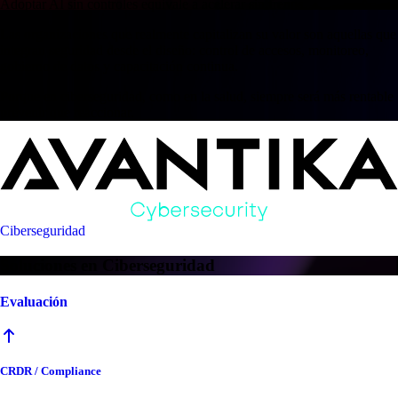
Adoptar AI sin controles equivale a acelerar sin frenos.
Las organizaciones que realmente capitalizan su valor son aquellas que
integran seguridad desde el diseño: control de accesos, monitoreo,
gobierno de datos y capacitación continua.
Porque en ciberseguridad, como en la salud, siempre será más rentable
prevenir que reaccionar.
Ciberseguridad
Soluciones en Ciberseguridad
Evaluación
CRDR / Compliance