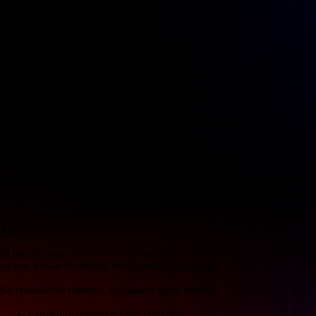
Automatización administrativa
La adopción fue rápida... pero sin controles.
Nadie evaluó la seguridad de las herramientas.
No existían protocolos de respuesta a incidentes.
Y el personal no había sido capacitado para el uso seguro de estas
tecnologías.
El punto de quiebre fue simple: un correo de phishing.
Un atacante obtuvo acceso a una cuenta de
Microsoft
perteneciente a
un becario. En una organización madura, esto habría sido un incidente
menor, contenido por controles de privilegios.
Aquí no lo fue.
El becario tenía acceso a las herramientas de AI. Y esas herramientas, a
su vez, tenían visibilidad transversal del negocio.
En cuestión de minutos, el atacante pudo obtener:
Estructura organizacional completa